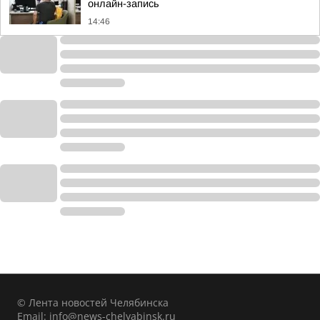
онлайн-запись
14:46
© Лента новостей Челябинска
Email:
info@news-chelyabinsk.ru