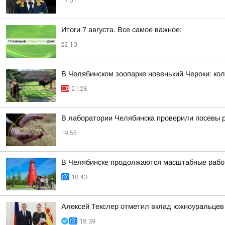
17:51
Итоги 7 августа. Все самое важное:
22:10
В Челябинском зоопарке новенький Чероки: кол
21:28
В лаборатории Челябинска проверили посевы 
19:55
В Челябинске продолжаются масштабные работ
18:43
Алексей Текслер отметил вклад южноуральцев 
18:39