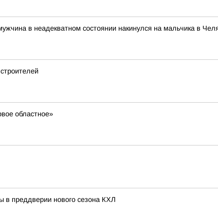
 мужчина в неадекватном состоянии накинулся на мальчика в Чел
 строителей
ервое областное»
ь
ы в преддверии нового сезона КХЛ