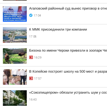
Агаповский районный суд вынес приговор в от
17:04
К ММК присоединили три компании
17:08
Бизона по имени Чероки привезли в зоопарк Ч
16:29
В Копейске построят школу на 500 мест и раз
17:57
«Союзпищепром» обязали устранить шум у сос
16:40