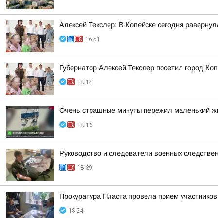
Алексей Текслер: В Копейске сегодня раверну
16:51
Губернатор Алексей Текслер посетил город Ко
18:14
Очень страшные минуты пережил маленький жи
18:16
Руководство и следователи военных следствен
18:39
Прокуратура Пласта провела прием участников
18:24