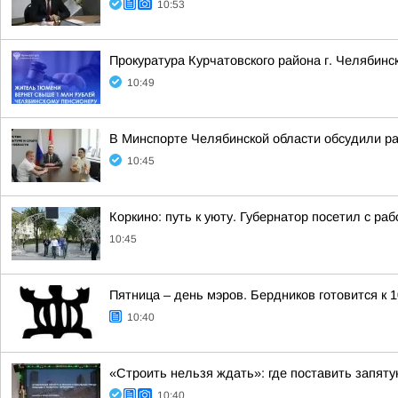
10:53
Прокуратура Курчатовского района г. Челябин
10:49
В Минспорте Челябинской области обсудили р
10:45
Коркино: путь к уюту. Губернатор посетил с ра
10:45
Пятница – день мэров. Бердников готовится к
10:40
«Строить нельзя ждать»: где поставить запят
10:40