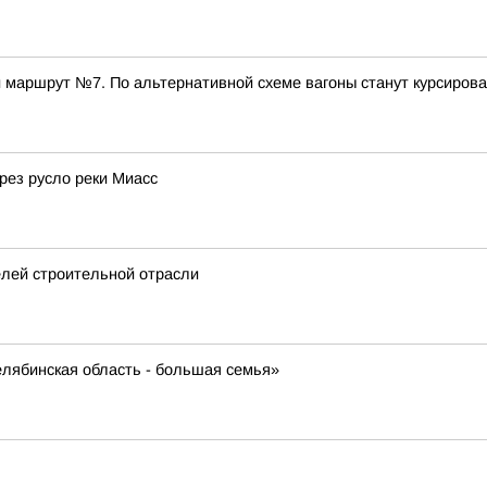
аршрут №7. По альтернативной схеме вагоны станут курсировать 
ез русло реки Миасс
елей строительной отрасли
елябинская область - большая семья»