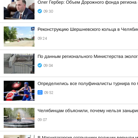
Олег Гербер: Объем Дорожного фонда региона 
09:30
Реконструкцию Шершневского кольца в Челябин
09:24
По данным регионального Министерства эколо
09:04
Определились все полуфиналисты турнира по б
09:52
Челябинцам объяснили, почему нельзя заныри
09:07
В Магнитогорске сотрудники полиции вернули