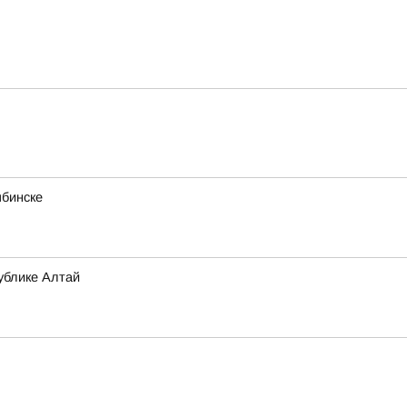
ябинске
ублике Алтай