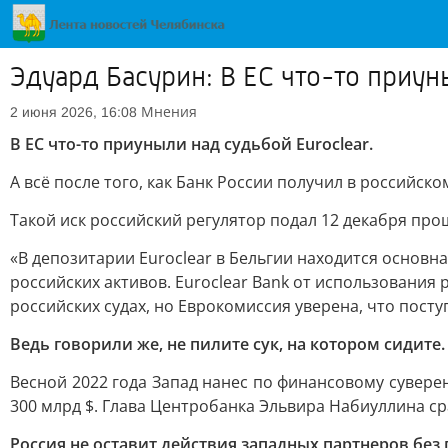
Эдуард Басурин: В ЕС что-то приун
Мнения
2 июня 2026, 16:08
В ЕС что-то приуныли над судьбой Euroclear.
А всё после того, как Банк России получил в российско
Такой иск российский регулятор подал 12 декабря про
«В депозитарии Euroclear в Бельгии находится основн
российских активов. Euroclear Bank от использования 
российских судах, но Еврокомиссия уверена, что пост
Ведь говорили же, не пилите сук, на котором сидите.
Весной 2022 года Запад нанес по финансовому сувере
300 млрд $. Глава Центробанка Эльвира Набиуллина ср
Россия не оставит действия западных партнеров без