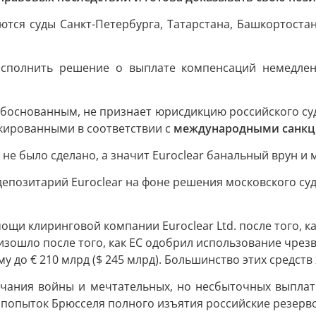
ся суды Санкт-Петербурга, Татарстана, Башкортостан
 исполнить решение о выплате компенсаций немедлен
еобоснованным, не признает юрисдикцию российского суд
окированными в соответствии с
международными санк
не было сделано, а значит Euroclear банальный врун и
депозитарий Euroclear на фоне решения московского су
ощи клиринговой компании Euroclear Ltd. после того, 
оизошло после того, как ЕС одобрил использование чр
 до € 210 млрд ($ 245 млрд). Большинство этих средств 
ания войны и мечтательных, но несбыточных выплаты
х попыток Брюсселя полного изъятия российские резерво