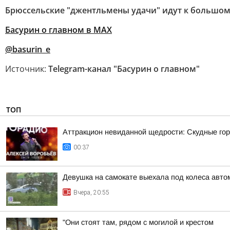
Брюссельские "джентльмены удачи" идут к большому у
Басурин о главном в
МАX
@basurin_e
Источник:
Telegram-канал "Басурин о главном"
ТОП
Аттракцион невиданной щедрости: Скудные гор
00:37
Девушка на самокате выехала под колеса авто
Вчера, 20:55
"Они стоят там, рядом с могилой и крестом