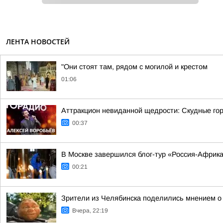
ЛЕНТА НОВОСТЕЙ
"Они стоят там, рядом с могилой и крестом
01:06
Аттракцион невиданной щедрости: Скудные гор
00:37
В Москве завершился блог-тур «Россия-Африк
00:21
Зрители из Челябинска поделились мнением о
Вчера, 22:19