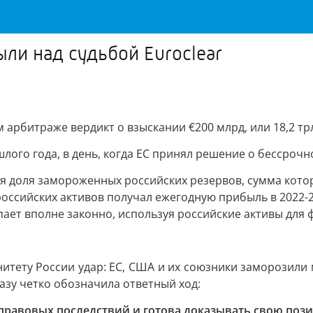
ыли над судьбой Euroclear
м арбитраже вердикт о взыскании €200 млрд, или 18,2 тр
шлого года, в день, когда ЕС принял решение о бессрочн
ая доля замороженных российских резервов, сумма котор
российских активов получал ежегодную прибыль в 2022-20
упает вполне законно, используя российские активы дл
нитету России удар: ЕС, США и их союзники заморозил
азу четко обозначила ответный ход:
 правовых последствий и готова доказывать свою поз