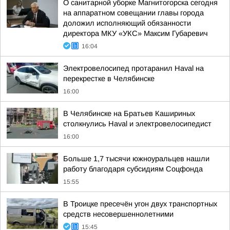
О санитарной уборке Магнитогорска сегодня
на аппаратном совещании главы города
доложил исполняющий обязанности
директора МКУ «УКС» Максим Губаревич
16:04
Электровелосипед протаранил Haval на
перекрестке в Челябинске
16:00
В Челябинске на Братьев Кашириных
столкнулись Haval и электровелосипедист
16:00
Больше 1,7 тысячи южноуральцев нашли
работу благодаря субсидиям Соцфонда
15:55
В Троицке пресечён угон двух транспортных
средств несовершеннолетними
15:45