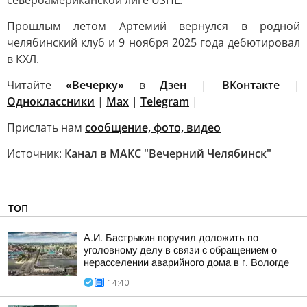
североамериканской лиге USHL.
Прошлым летом Артемий вернулся в родной
челябинский клуб и 9 ноября 2025 года дебютировал
в КХЛ.
Читайте
«Вечерку»
в
Дзен
|
ВКонтакте
|
Одноклассники
|
Max
|
Telegram
|
Прислать нам
сообщение, фото, видео
Источник:
Канал в МАКС "Вечерний Челябинск"
ТОП
А.И. Бастрыкин поручил доложить по
уголовному делу в связи с обращением о
нерасселении аварийного дома в г. Вологде
14:40