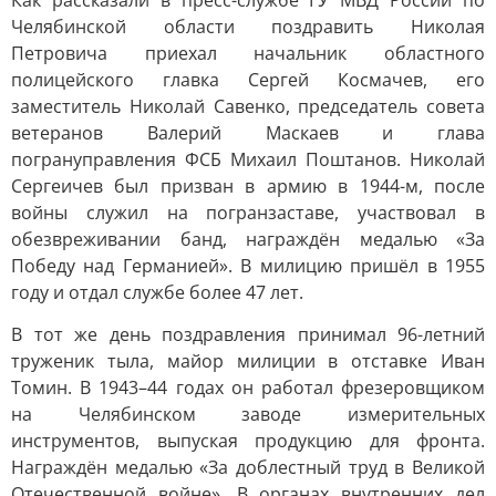
Как рассказали в пресс-службе ГУ МВД России по
Челябинской области поздравить Николая
Петровича приехал начальник областного
полицейского главка Сергей Космачев, его
заместитель Николай Савенко, председатель совета
ветеранов Валерий Маскаев и глава
погрануправления ФСБ Михаил Поштанов. Николай
Сергеичев был призван в армию в 1944-м, после
войны служил на погранзаставе, участвовал в
обезвреживании банд, награждён медалью «За
Победу над Германией». В милицию пришёл в 1955
году и отдал службе более 47 лет.
В тот же день поздравления принимал 96-летний
труженик тыла, майор милиции в отставке Иван
Томин. В 1943–44 годах он работал фрезеровщиком
на Челябинском заводе измерительных
инструментов, выпуская продукцию для фронта.
Награждён медалью «За доблестный труд в Великой
Отечественной войне». В органах внутренних дел