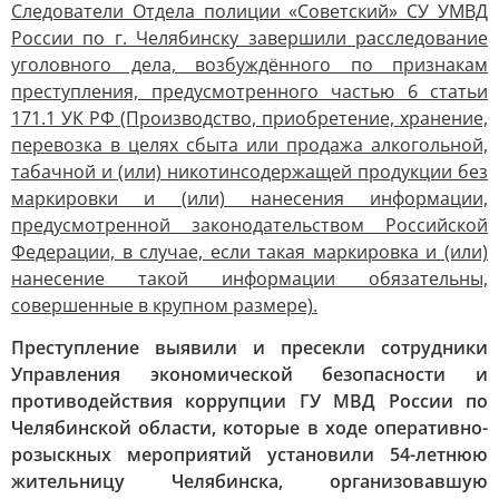
Следователи Отдела полиции «Советский» СУ УМВД
России по г. Челябинску завершили расследование
уголовного дела, возбуждённого по признакам
преступления, предусмотренного частью 6 статьи
171.1 УК РФ (Производство, приобретение, хранение,
перевозка в целях сбыта или продажа алкогольной,
табачной и (или) никотинсодержащей продукции без
маркировки и (или) нанесения информации,
предусмотренной законодательством Российской
Федерации, в случае, если такая маркировка и (или)
нанесение такой информации обязательны,
совершенные в крупном размере).
Преступление выявили и пресекли сотрудники
Управления экономической безопасности и
противодействия коррупции ГУ МВД России по
Челябинской области, которые в ходе оперативно-
розыскных мероприятий установили 54-летнюю
жительницу Челябинска, организовавшую