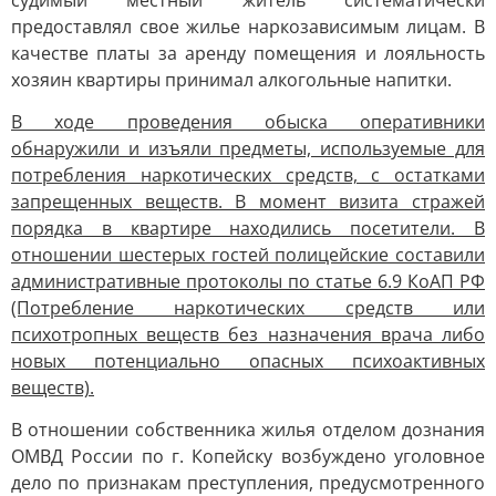
судимый местный житель систематически
предоставлял свое жилье наркозависимым лицам. В
качестве платы за аренду помещения и лояльность
хозяин квартиры принимал алкогольные напитки.
В ходе проведения обыска оперативники
обнаружили и изъяли предметы, используемые для
потребления наркотических средств, с остатками
запрещенных веществ. В момент визита стражей
порядка в квартире находились посетители. В
отношении шестерых гостей полицейские составили
административные протоколы по статье 6.9 КоАП РФ
(Потребление наркотических средств или
психотропных веществ без назначения врача либо
новых потенциально опасных психоактивных
веществ).
В отношении собственника жилья отделом дознания
ОМВД России по г. Копейску возбуждено уголовное
дело по признакам преступления, предусмотренного