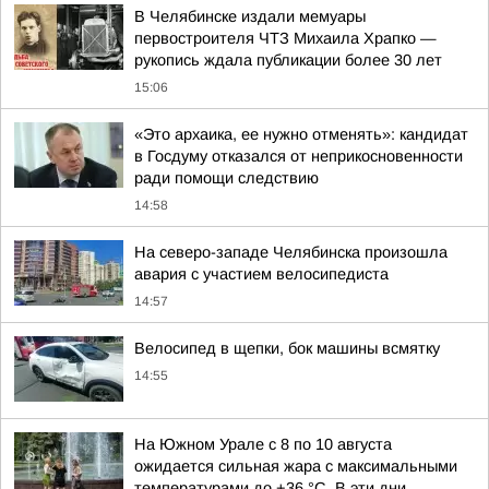
В Челябинске издали мемуары
первостроителя ЧТЗ Михаила Храпко —
рукопись ждала публикации более 30 лет
15:06
«Это архаика, ее нужно отменять»: кандидат
в Госдуму отказался от неприкосновенности
ради помощи следствию
14:58
На северо-западе Челябинска произошла
авария с участием велосипедиста
14:57
Велосипед в щепки, бок машины всмятку
14:55
На Южном Урале с 8 по 10 августа
ожидается сильная жара с максимальными
температурами до +36 °C. В эти дни