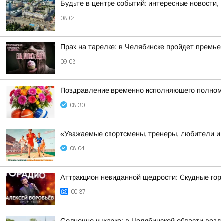
Будьте в центре событий: интересные новости,
08:04
Прах на тарелке: в Челябинске пройдет премь
09:03
Поздравление временно исполняющего полномоч
08:30
«Уважаемые спортсмены, тренеры, любители и 
08:04
Аттракцион невиданной щедрости: Скудные гор
00:37
Солнечно и жарко: в Челябинской области возд