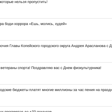
 которые нельзя пропустить!
ера боди-хоррора «Ешь, молись, худей»
ия Главы Копейского городского округа Андрея Арасланова с Д
ветераны спорта! Поздравляю вас с Днем физкультурника!
одские бюджеты платят многие миллионы за час пения на празд
ух прогреется до +33 градусов