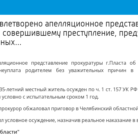
летворено апелляционное представ
 совершившему преступление, преду
ных...
лляционное представление прокуратуры г.Пласта об
(неуплата родителем без уважительных причин в
35-летний местный житель осужден по ч. 1 ст. 157 УК Р
 условно с испытательным сроком 1 год.
прокурор обжаловал приговор в Челябинский областной
 условное осуждение, назначив реальное наказание в 
бласти"