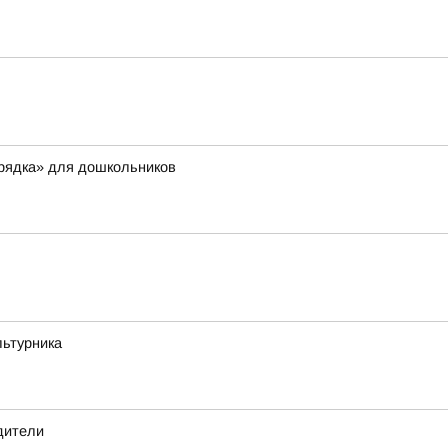
орядка» для дошкольников
льтурника
дители