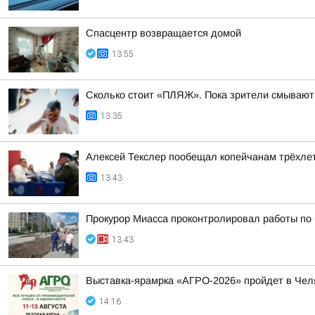
Спасцентр возвращается домой
13:55
Сколько стоит «ПЛЯЖ». Пока зрители смывают 
13:35
Алексей Текслер пообещал копейчанам трёхле
13:43
Прокурор Миасса проконтролировал работы по 
13:43
Выставка-ярамрка «АГРО-2026» пройдет в Чел
14:16