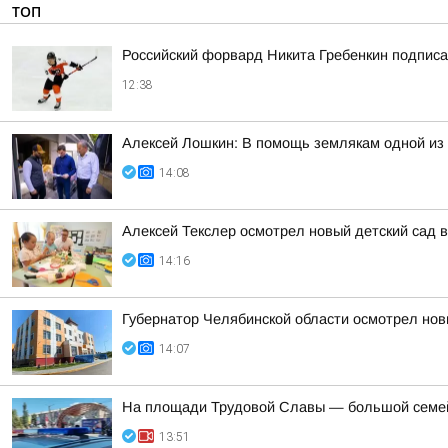
ТОП
Российский форвард Никита Гребенкин подпис
12:38
Алексей Лошкин: В помощь землякам одной из 
14:08
Алексей Текслер осмотрел новый детский сад в
14:16
Губернатор Челябинской области осмотрел нов
14:07
На площади Трудовой Славы — большой семейн
13:51