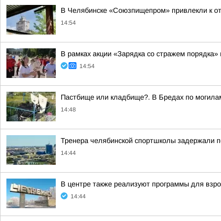
В Челябинске «Союзпищепром» привлекли к от
14:54
В рамках акции «Зарядка со стражем порядка»
14:54
Пастбище или кладбище?. В Бредах по могилам
14:48
Тренера челябинской спортшколы задержали 
14:44
В центре также реализуют программы для вз
14:44